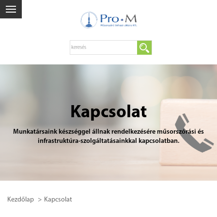
Kapcsolat
Munkatársaink készséggel állnak rendelkezésére műsorszórási és
infrastruktúra-szolgáltatásainkkal kapcsolatban.
Kezdőlap
Kapcsolat