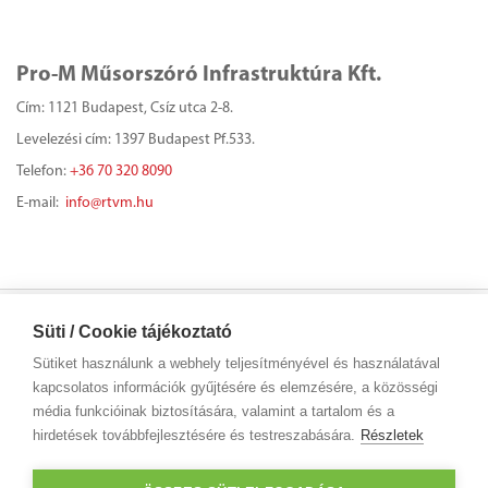
Pro-M Műsorszóró Infrastruktúra Kft.
Cím: 1121 Budapest, Csíz utca 2-8.
Levelezési cím: 1397 Budapest Pf.533.
Telefon:
+36 70 320 8090
E-mail:
info@rtvm.hu
Süti / Cookie tájékoztató
Sütiket használunk a webhely teljesítményével és használatával
kapcsolatos információk gyűjtésére és elemzésére, a közösségi
PRO-M MŰSORSZÓRÓ INFRASTRUKTÚRA KFT.
1121 Budapest,
média funkcióinak biztosítására, valamint a tartalom és a
hirdetések továbbfejlesztésére és testreszabására.
Részletek
Csíz utca 2–8.
+36 70 320 8090
info@rtvm.hu