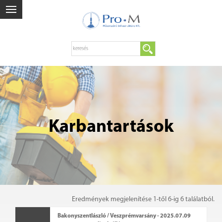
Karbantartások
Eredmények megjelenítése 1-től 6-ig 6 találatból.
Bakonyszentlászló / Veszprémvarsány - 2025.07.09