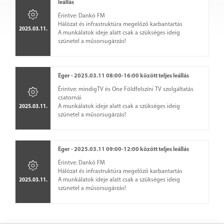
leállás
Érintve: Dankó FM
Hálózat és infrastruktúra megelőző karbantartás
2025.03.11.
A munkálatok ideje alatt csak a szükséges ideig
szünetel a műsorsugárzás!
Eger - 2025.03.11 08:00-16:00 között teljes leállás
Érintve: mindigTV és One Földfelszíni TV szolgáltatás
csatornái
A munkálatok ideje alatt csak a szükséges ideig
2025.03.11.
szünetel a műsorsugárzás!
Eger - 2025.03.11 09:00-12:00 között teljes leállás
Érintve: Dankó FM
Hálózat és infrastruktúra megelőző karbantartás
A munkálatok ideje alatt csak a szükséges ideig
2025.03.11.
szünetel a műsorsugárzás!